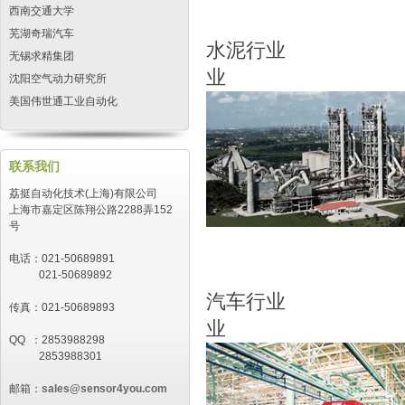
西南交通大学
芜湖奇瑞汽车
水泥
无锡求精集团
业
沈阳空气动力研究所
美国伟世通工业自动化
联系我们
荔挺自动化技术(上海)有限公司
上海市嘉定区陈翔公路2288弄152
号
电话：021-50689891
021-50689892
汽车
传真：021-50689893
业
QQ ：2853988298
2853988301
邮箱：
sales@sensor4you.com